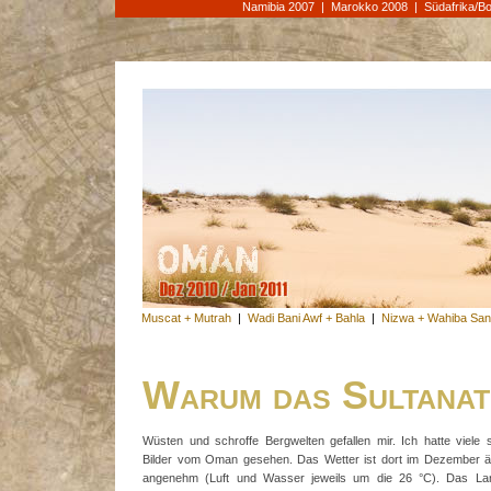
Namibia 2007
|
Marokko 2008
|
Südafrika/B
Muscat + Mutrah
|
Wadi Bani Awf + Bahla
|
Nizwa + Wahiba Sa
Warum das Sultana
Wüsten und schroffe Bergwelten gefallen mir. Ich hatte viele
Bilder vom Oman gesehen. Das Wetter ist dort im Dezember ä
angenehm (Luft und Wasser jeweils um die 26 °C). Das Lan